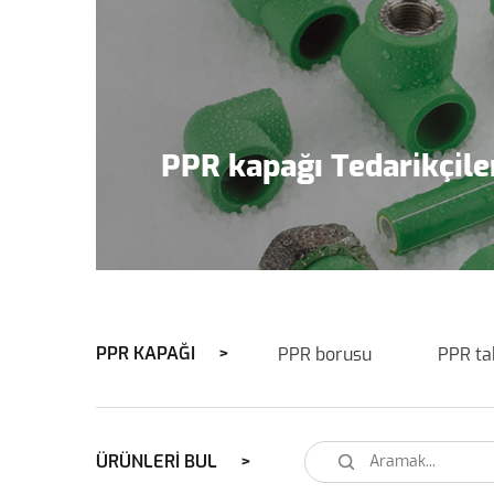
PPR kapağı Tedarikçile
PPR KAPAĞI
PPR borusu
PPR t
ÜRÜNLERI BUL