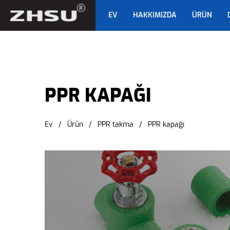
EV
HAKKIMIZDA
ÜRÜN
PPR KAPAĞI
PPR KAPAĞI
Ev
/
Ürün
/
PPR takma
/
PPR kapağı