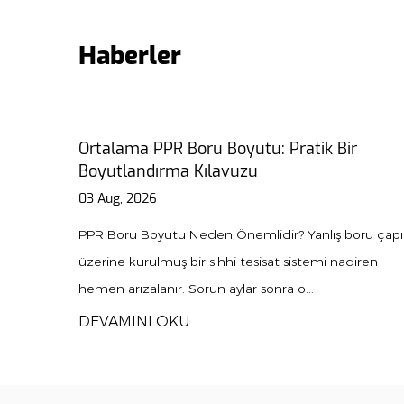
Haberler
Bir
PPR Birliği Kılavuzu: Kurulum, Türler ve
Bakım İpuçları
31 Jul, 2026
ş boru çapı
PPR Bağlantıları Modern Tesisat İçin Neden Gerek
 nadiren
A PPR birliği Polipropilen Rastgele Kopolimer (PP
boruların kesmeye ve...
DEVAMINI OKU