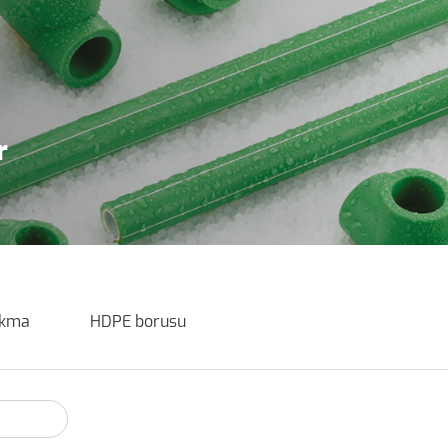
r
akma
HDPE borusu