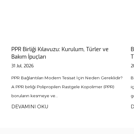
Boru Malzemesi Kılavuzu: Projeniz için Doğru
Türü Nasıl Seçersiniz?
20 Jul, 2026
lidir?
Boru arızası nadiren kötü şanstan kaynaklanır. Yanlış iş
R)
için seçilen bir malzemeden geliyor; asitli topraktan
geçen bakır, ısı sınırını aşan PV...
DEVAMINI OKU