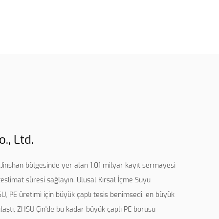
., Ltd.
 Jinshan bölgesinde yer alan 1.01 milyar kayıt sermayesi
teslimat süresi sağlayın. Ulusal Kırsal İçme Suyu
HSU, PE üretimi için büyük çaplı tesis benimsedi, en büyük
ştı, ZHSU Çin'de bu kadar büyük çaplı PE borusu