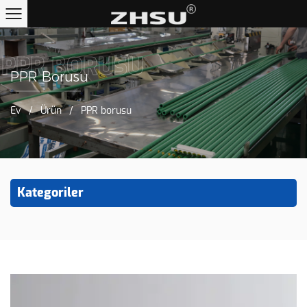
PPR BORUSU
PPR Borusu
Ev
/
Ürün
/
PPR borusu
Kategoriler