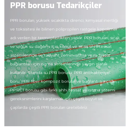
PPR borusu Tedarikçiler
PPR boruları, yüksek sıcaklıkta direnci, kimyasal inertliği
ve toksisitesi ile bilinen polipropilen rastgele kopolimer
adı verilen bir termoplastikten yapılır. PPR boruları, sıcak
ve soğuk su dağılımı için konut ve ticari sıhhi tesisat
sistemlerinde ve radyant zemin ısıtma ve radyatör
bağlantıları için ısıtma sistemlerinde yaygın olarak
kullanılır. Standa su PPR borusu, PPR antibakteriyel
boru, PPR fiber kompozit borular ve bağlantı parçaları,
PP RCT borusu gibi farklı sıhhi tesisat ve ısıtma sistemi
gereksinimlerini karşılamak için çeşitli boyut ve
çaplarda çeşitli PPR boruları üretebiliriz.