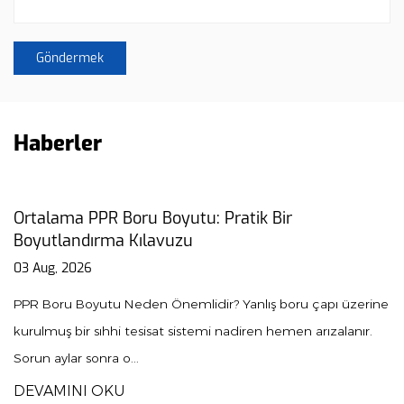
Haberler
ik Bir
PPR Birliği Kılavuzu: Kurulum, 
İpuçları
31 Jul, 2026
nlış boru çapı üzerine
PPR Bağlantıları Modern Tesisat İçin 
iren hemen arızalanır.
birliği Polipropilen Rastgele Kopolimer
kesmeye ve...
DEVAMINI OKU