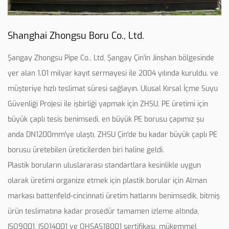
Shanghai Zhongsu Boru Co., Ltd.
Şangay Zhongsu Pipe Co., Ltd, Şangay Çin'in Jinshan bölgesinde
yer alan 1.01 milyar kayıt sermayesi ile 2004 yılında kuruldu. ve
müşteriye hızlı teslimat süresi sağlayın. Ulusal Kırsal İçme Suyu
Güvenliği Projesi ile işbirliği yapmak için ZHSU, PE üretimi için
büyük çaplı tesis benimsedi, en büyük PE borusu çapımız şu
anda DN1200mm'ye ulaştı, ZHSU Çin'de bu kadar büyük çaplı PE
borusu üretebilen üreticilerden biri haline geldi.
Plastik boruların uluslararası standartlara kesinlikle uygun
olarak üretimi organize etmek için plastik borular için Alman
markası battenfeld-cincinnati üretim hatlarını benimsedik, bitmiş
ürün teslimatına kadar prosedür tamamen izleme altında,
ISO9001, ISO14001 ve OHSAS18001 sertifikası, mükemmel